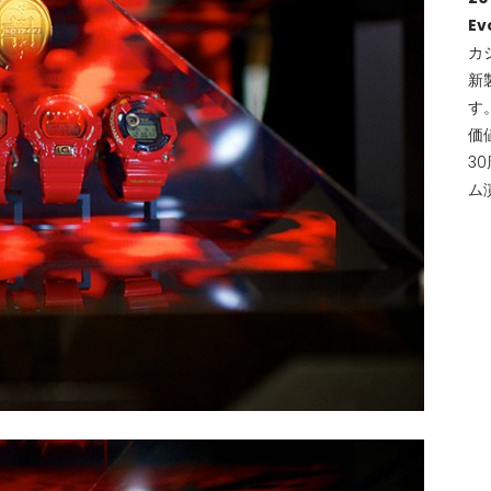
Ev
カシ
新
す。
価
3
ム