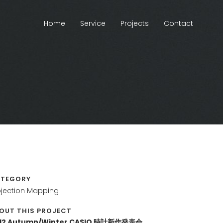
Home
Service
Projects
Contact
TEGORY
ojection Mapping
OUT THIS PROJECT
12 Autumn/Winter CASIO 時計新作発表会